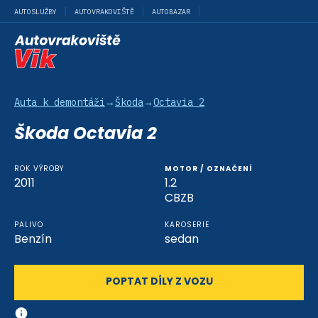
AUTOSLUŽBY
AUTOVRAKOVIŠTĚ
AUTOBAZAR
Auta k demontáži
→
Škoda
→
Octavia 2
Škoda Octavia 2
ROK VÝROBY
MOTOR / OZNAČENÍ
2011
1.2
CBZB
PALIVO
KAROSERIE
Benzín
sedan
POPTAT DÍLY Z VOZU