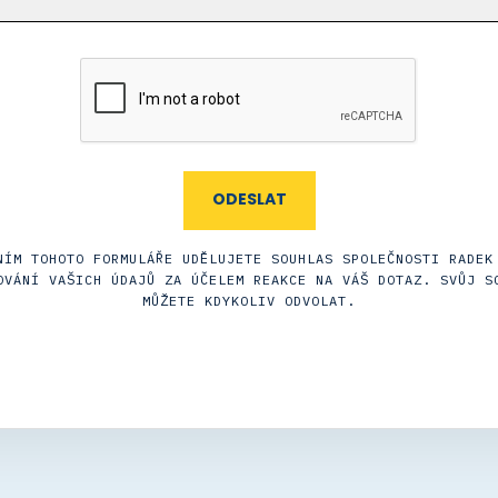
NÍM TOHOTO FORMULÁŘE UDĚLUJETE SOUHLAS SPOLEČNOSTI RADEK
OVÁNÍ VAŠICH ÚDAJŮ ZA ÚČELEM REAKCE NA VÁŠ DOTAZ. SVŮJ S
MŮŽETE KDYKOLIV ODVOLAT.