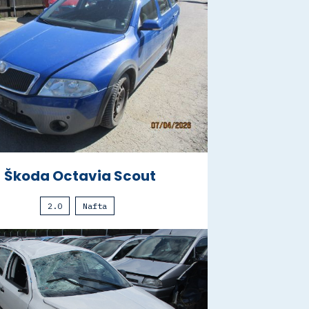
Škoda Octavia Scout
2.0
Nafta