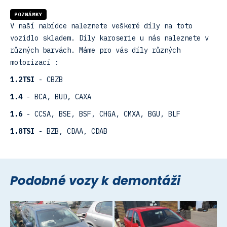
POZNÁMKY
V naší nabídce naleznete veškeré díly na toto
vozidlo skladem. Díly karoserie u nás naleznete v
různých barvách. Máme pro vás díly různých
motorizací :
1.2TSI
- CBZB
1.4
- BCA, BUD, CAXA
1.6
- CCSA, BSE, BSF, CHGA, CMXA, BGU, BLF
1.8TSI
- BZB, CDAA, CDAB
Podobné vozy k demontáži