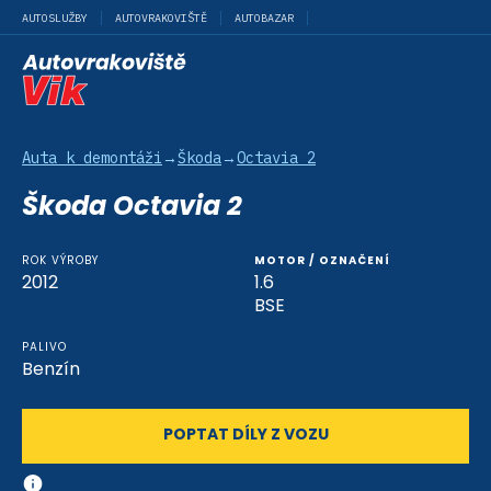
AUTOSLUŽBY
AUTOVRAKOVIŠTĚ
AUTOBAZAR
Auta k demontáži
→
Škoda
→
Octavia 2
Škoda Octavia 2
ROK VÝROBY
MOTOR / OZNAČENÍ
2012
1.6
BSE
PALIVO
Benzín
POPTAT DÍLY Z VOZU