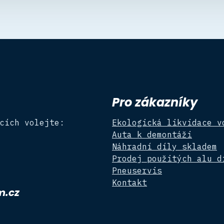
Pro zákazníky
cích volejte:
Ekologická likvidace v
Auta k demontáži
Náhradní díly skladem
Prodej použitých alu d
Pneuservis
Kontakt
m.cz