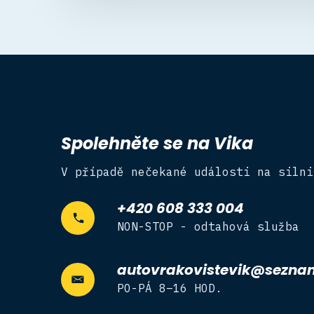
Spolehněte se na Vika
V případě nečekané události na silni
+420 608 333 004
NON-STOP - odtahová služba
autovrakovistevik@sezna
PO-PÁ 8–16 HOD.