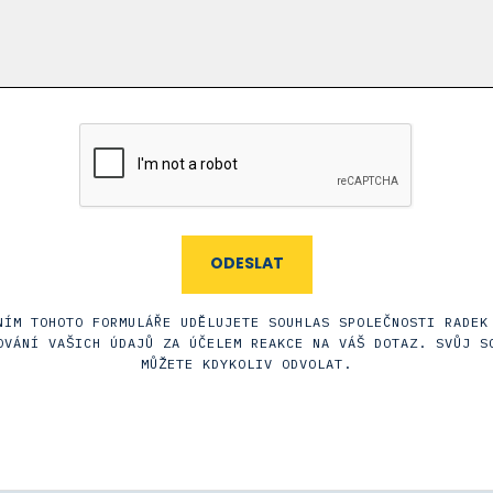
NÍM TOHOTO FORMULÁŘE UDĚLUJETE SOUHLAS SPOLEČNOSTI RADEK
OVÁNÍ VAŠICH ÚDAJŮ ZA ÚČELEM REAKCE NA VÁŠ DOTAZ. SVŮJ S
MŮŽETE KDYKOLIV ODVOLAT.