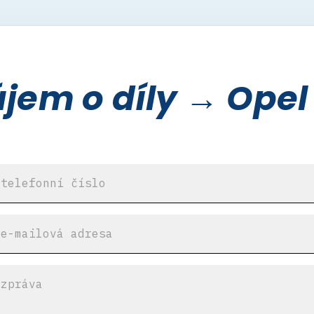
em o díly → Opel