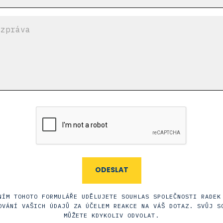
NÍM TOHOTO FORMULÁŘE UDĚLUJETE SOUHLAS SPOLEČNOSTI RADEK
OVÁNÍ VAŠICH ÚDAJŮ ZA ÚČELEM REAKCE NA VÁŠ DOTAZ. SVŮJ S
MŮŽETE KDYKOLIV ODVOLAT.