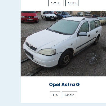
1.7DTI
Nafta
Opel Astra G
1.6
Benzín