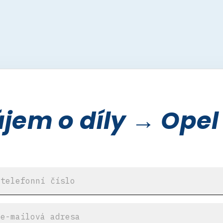
em o díly → Opel