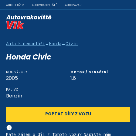
AUTOSLUŽBY
AUTOVRAKOVIŠTĚ
AUTOBAZAR
Auta k demontáži
→
Honda
→
Civic
Honda Civic
ROK VÝROBY
MOTOR / OZNAČENÍ
2005
1.6
PALIVO
Benzín
POPTAT DÍLY Z VOZU
Máte zájem o díl z tohoto vozu? Napište nám