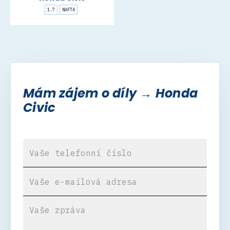
1.7
NAFTA
Mám zájem o díly → Honda
Civic