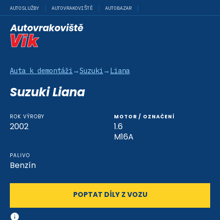
AUTOSLUŽBY
AUTOVRAKOVIŠTĚ
AUTOBAZAR
Auta k demontáži
→
Suzuki
→
Liana
Suzuki Liana
ROK VÝROBY
MOTOR / OZNAČENÍ
2002
1.6
M16A
PALIVO
Benzín
POPTAT DÍLY Z VOZU