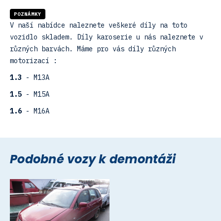
POZNÁMKY
V naší nabídce naleznete veškeré díly na toto
vozidlo skladem. Díly karoserie u nás naleznete v
různých barvách. Máme pro vás díly různých
motorizací :
1.3
- M13A
1.5
- M15A
1.6
- M16A
Podobné vozy k demontáži