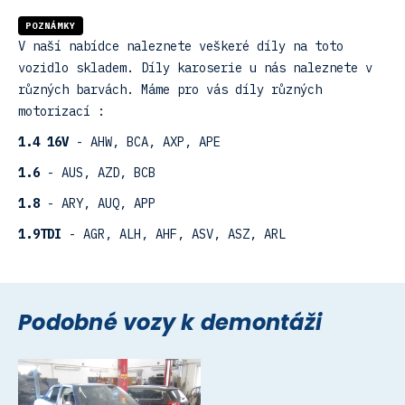
POZNÁMKY
V naší nabídce naleznete veškeré díly na toto
vozidlo skladem. Díly karoserie u nás naleznete v
různých barvách. Máme pro vás díly různých
motorizací :
1.4 16V
- AHW, BCA, AXP, APE
1.6
- AUS, AZD, BCB
1.8
- ARY, AUQ, APP
1.9TDI
- AGR, ALH, AHF, ASV, ASZ, ARL
Podobné vozy k demontáži