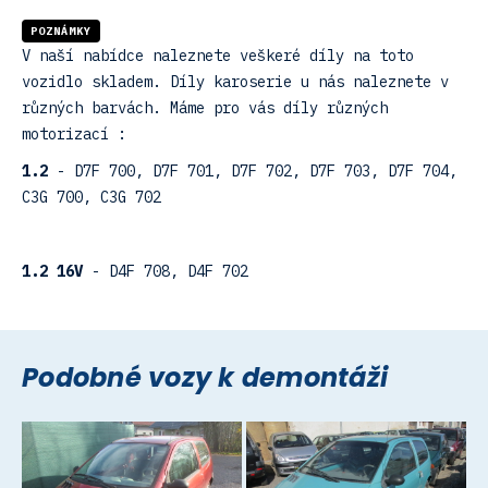
POZNÁMKY
V naší nabídce naleznete veškeré díly na toto
vozidlo skladem. Díly karoserie u nás naleznete v
různých barvách. Máme pro vás díly různých
motorizací :
1.2
- D7F 700, D7F 701, D7F 702, D7F 703, D7F 704,
C3G 700, C3G 702
1.2 16V
- D4F 708, D4F 702
Podobné vozy k demontáži