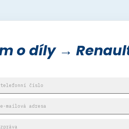
 o díly → Renaul