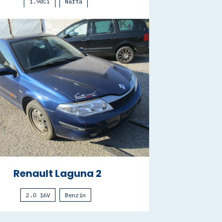
1.9dCi
Nafta
Renault Laguna 2
2.0 16V
Benzín