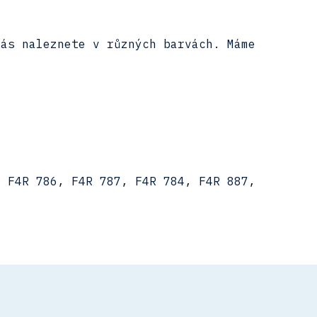
nás naleznete v různých barvách. Máme
 F4R 786, F4R 787, F4R 784, F4R 887,