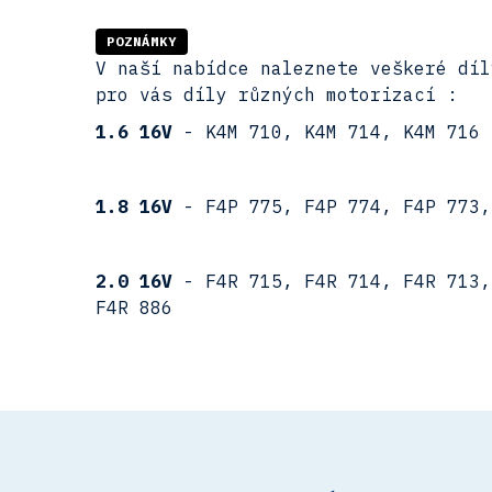
POZNÁMKY
V naší nabídce naleznete veškeré díl
pro vás díly různých motorizací :
1.6 16V
- K4M 710, K4M 714, K4M 716
1.8 16V
- F4P 775, F4P 774, F4P 773,
2.0 16V
- F4R 715, F4R 714, F4R 713,
F4R 886