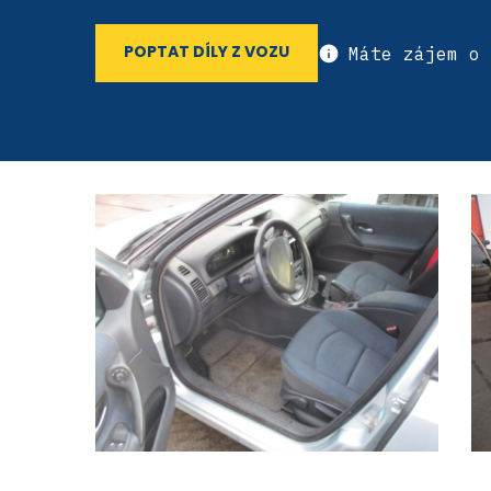
Máte zájem o 
POPTAT DÍLY Z VOZU