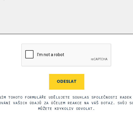
NÍM TOHOTO FORMULÁŘE UDĚLUJETE SOUHLAS SPOLEČNOSTI RADEK
OVÁNÍ VAŠICH ÚDAJŮ ZA ÚČELEM REAKCE NA VÁŠ DOTAZ. SVŮJ S
MŮŽETE KDYKOLIV ODVOLAT.