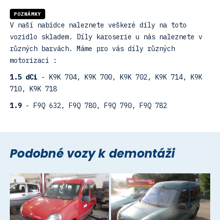
POZNÁMKY
V naší nabídce naleznete veškeré díly na toto
vozidlo skladem. Díly karoserie u nás naleznete v
různých barvách. Máme pro vás díly různých
motorizací :
1.5 dCi
- K9K 704, K9K 700, K9K 702, K9K 714, K9K
710, K9K 718
1.9
- F9Q 632, F9Q 780, F9Q 790, F9Q 782
Podobné vozy k demontáži