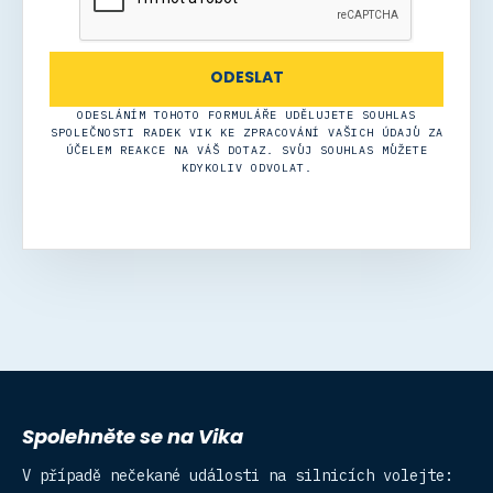
ODESLÁNÍM TOHOTO FORMULÁŘE UDĚLUJETE SOUHLAS
SPOLEČNOSTI RADEK VIK KE ZPRACOVÁNÍ VAŠICH ÚDAJŮ ZA
ÚČELEM REAKCE NA VÁŠ DOTAZ. SVŮJ SOUHLAS MŮŽETE
KDYKOLIV ODVOLAT.
Spolehněte se na Vika
V případě nečekané události na silnicích volejte: