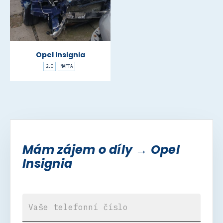
Opel Insignia
2.0
NAFTA
Mám zájem o díly → Opel
Insignia