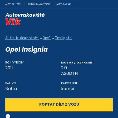
AUTOSLUŽBY
AUTOVRAKOVIŠTĚ
AUTOBAZAR
Auta k demontáži
→
Opel
→
Insignia
Opel Insignia
ROK VÝROBY
MOTOR / OZNAČENÍ
2011
2.0
A20DTH
PALIVO
KAROSERIE
Nafta
kombi
POPTAT DÍLY Z VOZU