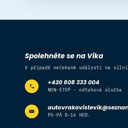
Spolehněte se na Vika
V případě nečekané události na silni
+420 608 333 004
NON-STOP - odtahová služba
autovrakovistevik@sezna
PO-PÁ 8–16 HOD.