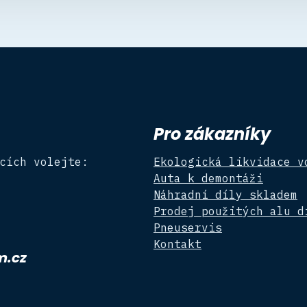
Pro zákazníky
cích volejte:
Ekologická likvidace v
Auta k demontáži
Náhradní díly skladem
Prodej použitých alu d
Pneuservis
Kontakt
m.cz