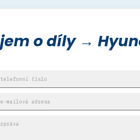
em o díly → Hyun