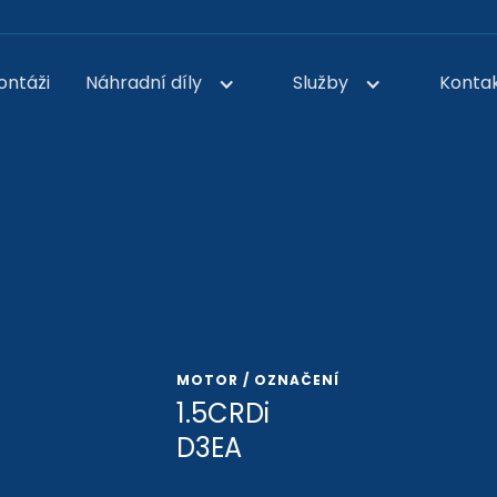
ontáži
Náhradní díly
Služby
Konta
MOTOR / OZNAČENÍ
1.5CRDi
D3EA