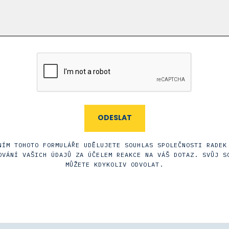
NÍM TOHOTO FORMULÁŘE UDĚLUJETE SOUHLAS SPOLEČNOSTI RADEK
OVÁNÍ VAŠICH ÚDAJŮ ZA ÚČELEM REAKCE NA VÁŠ DOTAZ. SVŮJ S
MŮŽETE KDYKOLIV ODVOLAT.