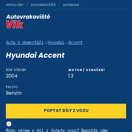
AUTOSLUŽBY
AUTOVRAKOVIŠTĚ
AUTOBAZAR
Auta k demontáži
→
Hyundai
→
Accent
Hyundai Accent
ROK VÝROBY
MOTOR / OZNAČENÍ
2004
1.3
PALIVO
Benzín
POPTAT DÍLY Z VOZU
Máte zájem o díl z tohoto vozu? Napište nám