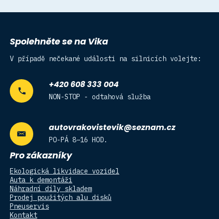
Spolehněte se na Vika
V případě nečekané události na silnicích volejte:
+420 608 333 004
NON-STOP - odtahová služba
autovrakovistevik@seznam.cz
PO-PÁ 8–16 HOD.
Pro zákazníky
Ekologická likvidace vozidel
Auta k demontáži
Náhradní díly skladem
Prodej použitých alu disků
Pneuservis
Kontakt