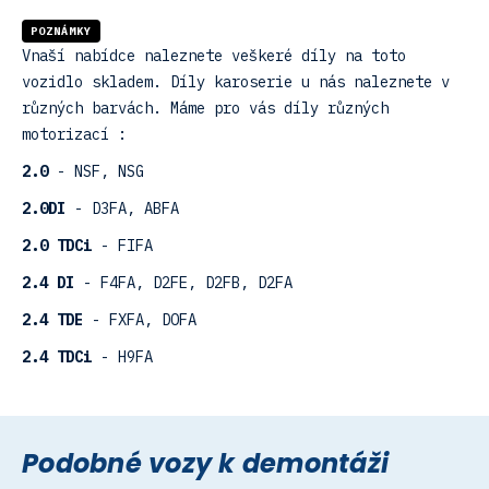
POZNÁMKY
Vnaší nabídce naleznete veškeré díly na toto
vozidlo skladem. Díly karoserie u nás naleznete v
různých barvách. Máme pro vás díly různých
motorizací :
2.0
- NSF, NSG
2.0DI
- D3FA, ABFA
2.0 TDCi
- FIFA
2.4 DI
- F4FA, D2FE, D2FB, D2FA
2.4 TDE
- FXFA, DOFA
2.4 TDCi
- H9FA
Podobné vozy k demontáži