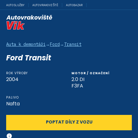
AUTOSLUŽBY
AUTOVRAKOVIŠTĚ
AUTOBAZAR
Auta k demontáži
→
Ford
→
Transit
Ford Transit
ROK VÝROBY
MOTOR / OZNAČENÍ
2004
2.0 DI
F3FA
PALIVO
Nafta
POPTAT DÍLY Z VOZU