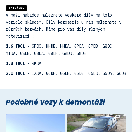
POZNÁMKY
V naší nabídce naleznete veškeré díly na toto
vozidlo skladem. Díly karoserie u nás naleznete v
různých barvách. Máme pro vás díly různých
motorizací :
1.6 TDCi
- GPDC, HHDB, HHDA, GPDA, GPDB, G8DC,
MTDA, G8DB, G8DA, G8DF, G8DD, G8DE
1.8 TDCi
- KKDA
2.0 TDCi
- IXDA, G6DF, G6DE, G6DG, G6DD, G6DA, G6DB
Podobné vozy k demontáži