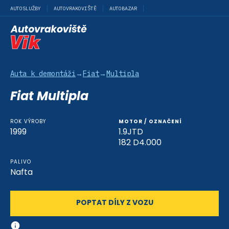
AUTOSLUŽBY
AUTOVRAKOVIŠTĚ
AUTOBAZAR
Auta k demontáži
→
Fiat
→
Multipla
Fiat Multipla
ROK VÝROBY
MOTOR / OZNAČENÍ
1999
1.9JTD
182 D4.000
PALIVO
Nafta
POPTAT DÍLY Z VOZU