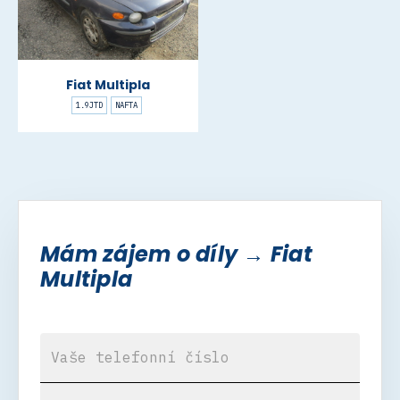
Fiat Multipla
1.9JTD
NAFTA
Mám zájem o díly → Fiat
Multipla