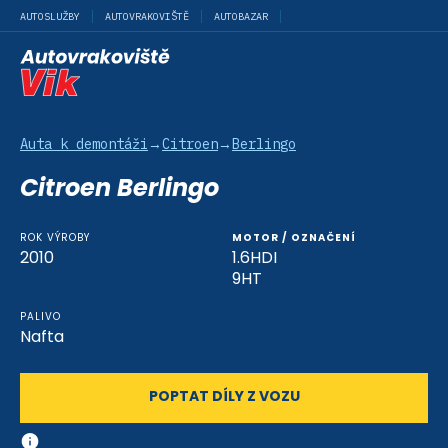
AUTOSLUŽBY
AUTOVRAKOVIŠTĚ
AUTOBAZAR
Auta k demontáži
→
Citroen
→
Berlingo
Citroen Berlingo
ROK VÝROBY
MOTOR / OZNAČENÍ
2010
1.6HDI
9HT
PALIVO
Nafta
POPTAT DÍLY Z VOZU