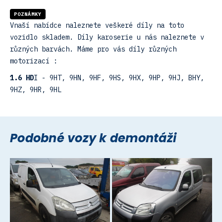
POZNÁMKY
Vnaší nabídce naleznete veškeré díly na toto
vozidlo skladem. Díly karoserie u nás naleznete v
různých barvách. Máme pro vás díly různých
motorizací :
1.6 HD
I - 9HT, 9HN, 9HF, 9HS, 9HX, 9HP, 9HJ, BHY,
9HZ, 9HR, 9HL
Podobné vozy k demontáži