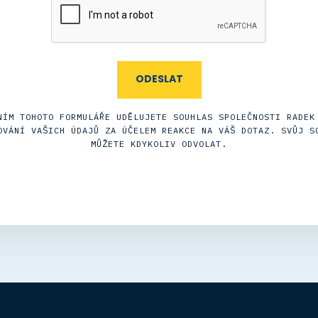
NÍM TOHOTO FORMULÁŘE UDĚLUJETE SOUHLAS SPOLEČNOSTI RADEK
OVÁNÍ VAŠICH ÚDAJŮ ZA ÚČELEM REAKCE NA VÁŠ DOTAZ. SVŮJ S
MŮŽETE KDYKOLIV ODVOLAT.