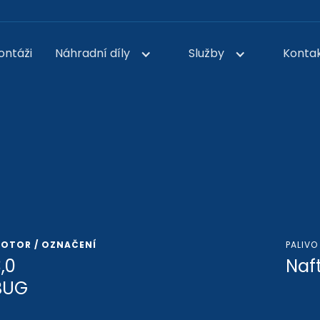
ontáži
Náhradní díly
Služby
Konta
OTOR / OZNAČENÍ
PALIVO
,0
Naf
BUG