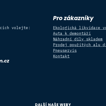
Pro zákazníky
cích volejte:
Ekologická likvidace v
Auta k demontáži
Náhradní díly skladem
Prodej použitých alu d
Pneuservis
Kontakt
m.cz
DALŠÍ NAŠE WEBY