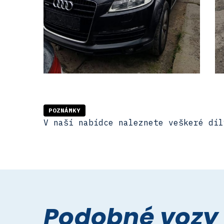
POZNÁMKY
V naší nabídce naleznete veškeré díl
Podobné vozy