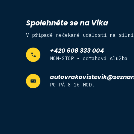
Spolehněte se na Vika
V případě nečekané události na silni
+420 608 333 004
NON-STOP - odtahová služba
autovrakovistevik@sezna
PO-PÁ 8–16 HOD.